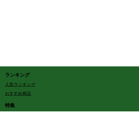
ランキング
人気ランキング
おすすめ商品
特集
夏休み限定チケット
予約する
夕暮れサファリ ・ ナイトサファリ
毎日設定のプラン