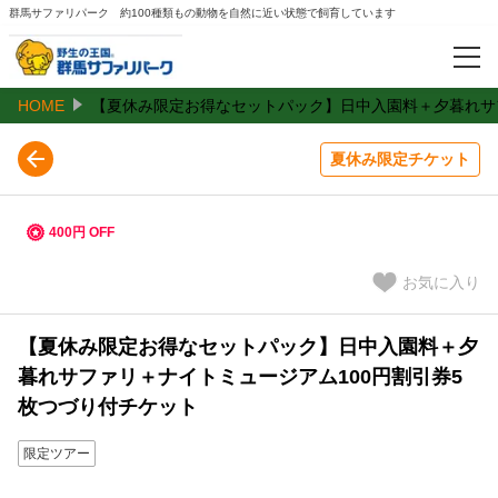
群馬サファリパーク 約100種類もの動物を自然に近い状態で飼育しています
HOME
【夏休み限定お得なセットパック】日中入園料＋夕暮れサ
特集
夏休み限定チケット
夏休み限定チケット
夕暮れサファリ ・ ナイトサファリ
400円 OFF
毎日設定のプラン
お気に入り
期間限定チケット
【夏休み限定お得なセットパック】日中入園料＋夕
食事付きチケット
暮れサファリ＋ナイトミュージアム100円割引券5
枚つづり付チケット
週末限定のチケット
限定ツアー
平日限定の入園チケット