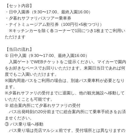
【セット内容】
・日中入園券（9:30〜17:00、最終入園16:00）
・夕暮れサファリバスツアー乗車券
・ナイトミュージアム割引券（100円引×5枚つづり）
※キッチンカーを除く各コーナーで1回につき1枚までご利用い
ただけます
【当日の流れ】
① 日中入園（9:30〜17:00、最終入園16:00）
入園ゲートでWEBチケットをご提示ください。マイカーで園内
をお好きなペースでお回りいただけます。来園日当日であれば何
度でもご入園いただけます。
※園内周遊バスをご利用の場合は、別途バス乗車料が必要となり
ます。
※夕暮れサファリの受付までに退園し、他の観光施設へ移動して
いただくことも可能です。
② 総合案内所にて夕暮れサファリの受付
バス出発時刻の20分前までに総合案内所にて乗車手続きをお済
ませください。
③ バス乗り場へ移動
バス乗り場は売店マルシェ前です。受付場所とは異なりますの