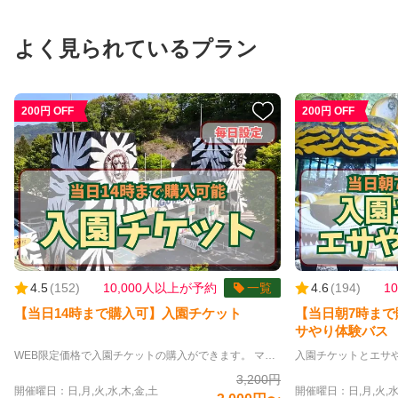
よく見られているプラン
200円 OFF
200円 OFF
4.5
(
152
)
10,000人以上が予約
一覧
4.6
(
194
)
1
【当日14時まで購入可】入園チケット
【当日朝7時ま
サやり体験バス
WEB限定価格で入園チケットの購入ができます。 マイカーで入園される際は入園チケットのみで入園いただけます。 園内周遊バスをご利用の際は別途バスチケットをご購入ください。 群馬サファリパークは広大な敷地に、放し飼いにされ、より自然に近い環境で、のびのびと暮らす動物たちをマイカーや周遊バスで見学できます。 日本で唯一飼育展示しているスマトラゾウや国内で最大級の飼育頭数を誇るホワイトタイガーなど見どころいっぱい。 サファリゾーンの他、ポニーの乗馬などができるふれあいパーク、オリジナルグッズや可愛い動物ぬいぐるみなどが揃った売店マルシェ、ここでしか食べられないサファリ自慢の料理が味わえるレストランサバンナもあります。 当ページから入園料割引のお得なチケットが購入できます。 ※2歳以下は無料です。 ※障がい者の方のチケットは販売しておりません。障がい者手帳をご提示の上受付窓口で購入してださい。 ※WEB購入の際に割引券や招待券の対応は出来ません。窓口にご提示ください。
3,200円
開催曜日：日,月,火,水,木,金,土
開催曜日：日,月,火,水