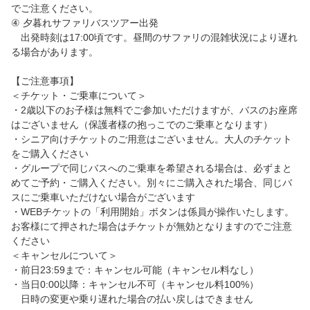
でご注意ください。
④ 夕暮れサファリバスツアー出発
出発時刻は17:00頃です。昼間のサファリの混雑状況により遅れ
る場合があります。
【ご注意事項】
＜チケット・ご乗車について＞
・2歳以下のお子様は無料でご参加いただけますが、バスのお座席
はございません（保護者様の抱っこでのご乗車となります）
・シニア向けチケットのご用意はございません。大人のチケット
をご購入ください
・グループで同じバスへのご乗車を希望される場合は、必ずまと
めてご予約・ご購入ください。別々にご購入された場合、同じバ
スにご乗車いただけない場合がございます
・WEBチケットの「利用開始」ボタンは係員が操作いたします。
お客様にて押された場合はチケットが無効となりますのでご注意
ください
＜キャンセルについて＞
・前日23:59まで：キャンセル可能（キャンセル料なし）
・当日0:00以降：キャンセル不可（キャンセル料100%）
日時の変更や乗り遅れた場合の払い戻しはできません